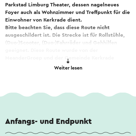
Parkstad Limburg Theater, dessen nagelneues
Foyer auch als Wohnzimmer und Treffpunkt für die
Einwohner von Kerkrade dient.
Bitte beachten Sie, dass diese Route nicht
ausgeschildert ist. Die Strecke ist für Rollstühle,
(Duo-)Scooter, (Duo-)Fahrräder und Gehhilfen
geeignet. Diese Route wurde von der
MeanderGroep und der Gemeinde Kerkrade
entwickelt.
Weiter lesen
Wenn Sie Kommentare zur Route haben, können
Sie diese an
routepunt@visitzuidlimburg.nl
melden
.
Dieser Text wurde mit Hilfe eines Online-
Übersetzungsdienstes automatisch übersetzt.
Anfangs- und Endpunkt