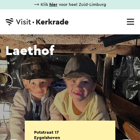
⟶ Klik
hier
voor heel Zuid-Limburg
Laethof
Putstraat 17
Eygelshoven