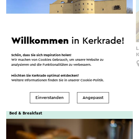
Willkommen
in Kerkrade!
Fietsroute In het spoor van de mijnen
L
K
Schön, dass Sie sich Inspiration holen!
Simpelveld
Wir machen von Cookies Gebrauch, um unsere Website zu
analysieren und die Funktionalitäten zu verbessern.
Möchten Sie Kerkrade optimal entdecken?
Weitere Informationen finden Sie in unserer
Cookie-Politik
.
Spaß in der Umgebung!
Einverstanden
Angepasst
Bed & Breakfast