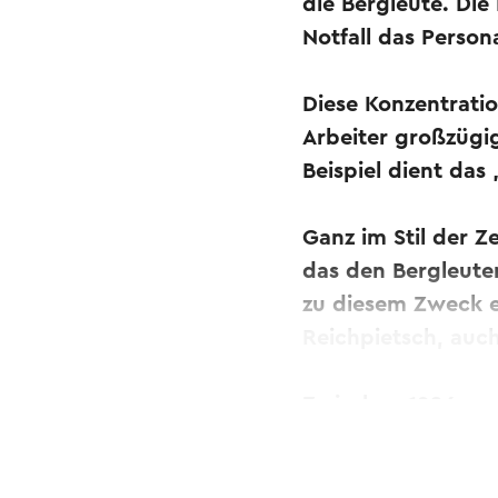
die Bergleute. Di
Notfall das Persona
Diese Konzentratio
Arbeiter großzügi
Beispiel dient das
Ganz im Stil der Z
das den Bergleuten
zu diesem Zweck e
Reichpietsch, auc
Zwischen 1906 und
schlichten Jugends
werden auf der Gru