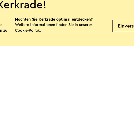
Kerkrade!
Möchten Sie Kerkrade optimal entdecken?
e
Weitere Informationen finden Sie in unserer
Einver
n zu
Cookie-Politik
.
te teilen
Facebook
X
E-Mail