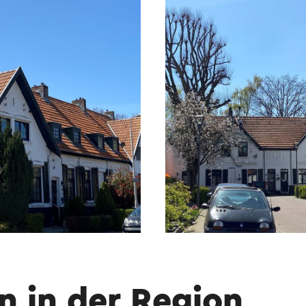
eiß gestrichen, die 50 bis 100 Zentimeter hohen
t schwarzem Teer überzogen, wodurch ein stark
tere lustige Tatsache: Das niederländische Dram
mmelrooy wurde teilweise hier gedreht.
 Hilfe eines Online-Übersetzungsdienstes automatisch ü
n in der Region