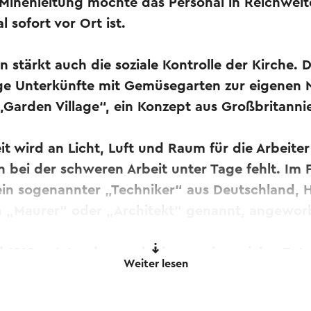
e Minenleitung möchte das Personal in Reichwei
l sofort vor Ort ist.
n stärkt auch die soziale Kontrolle der Kirche. D
ge Unterkünfte mit Gemüsegarten zur eigenen N
 „Garden Village“, ein Konzept aus Großbritanni
eit wird an Licht, Luft und Raum für die Arbeite
 bei der schweren Arbeit unter Tage fehlt. Im 
in sogenannter „Techniker“ aus Deutschland, H
h „Maurer“ oder „Architekt“ genannt, angewor
 1910 entstanden nach einem seiner vielen Entw
Weiter lesen
til. Die anderen Häuser der insgesamt siebenu
ndlage dieser elf kopiert.