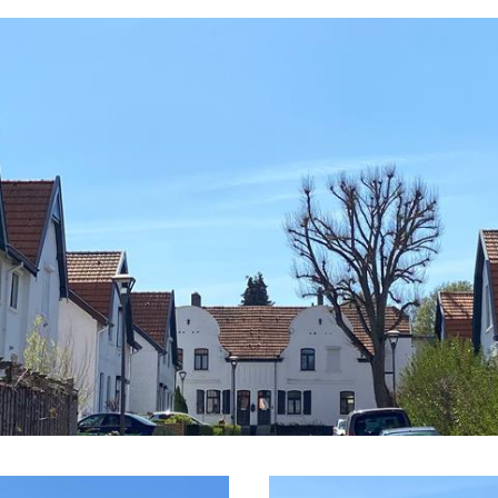
ehr Pläne, die detaillierter sind, aber nicht au
el, auch bekannt als „Weiße Kolonie“, stand ei
 den sich die Häuser gruppierten.
estand aus nur vier Straßen: Kanariestraat, Lijs
relstraat und zwei quer verlaufenden Verbindu
zeichnen sich durch ihre Einheitlichkeit nach a
iedene Varianten gibt.
ld ist frisch: rote Tuile du Nord-Dachziegel mi
nd da eine hölzerne Querverbindung. Neben den
bel. Als Dekoration auf den Dächern ein Pylon o
m, der auch anderswo vorkommt, etwa in Beers