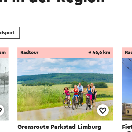
dsport
 km
Radtour
→ 46,6 km
Ra
Grensroute Parkstad Limburg
Fie