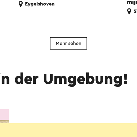
mij
Eygelshoven
S
Mehr sehen
in der Umgebung!