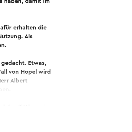
te haben, damit im
afür erhalten die
utzung. Als
en.
r gedacht. Etwas,
Fall von Hopel wird
err Albert
ben.
ürfe elf Häuser im
ndvierzig Häuser