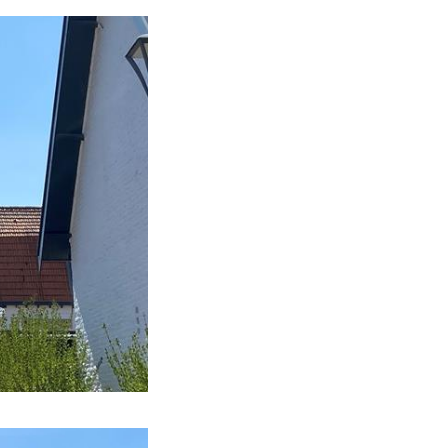
sgeführt werden. Im
n offener Innenhof
terstraat,
ngsstraßen. Die
ußen aus, obwohl
t dunkelgrüner
 Spitzgiebeln gibt
der Pirankel, ein
dal.