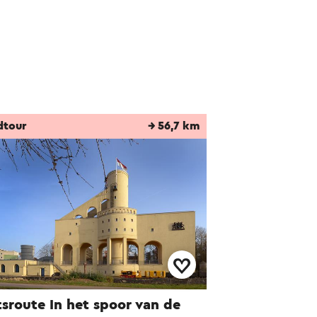
dtour
→ 56,7 km
tsroute In het spoor van de