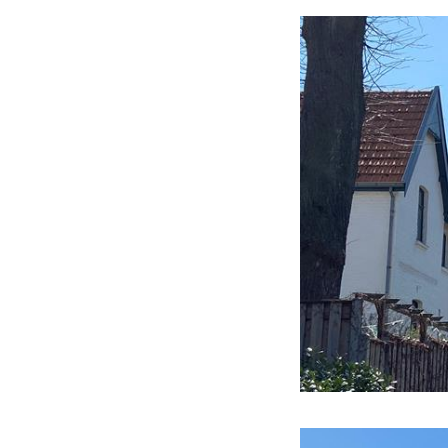
Er entwirft noch m
Entwurf von De Hop
im Mittelpunkt, um
Das gesamte Dorf b
Meesstraat und Me
derzeit 46 Häuser 
es etwa elf versch
Das Erscheinungsbi
Blende und hier u
es auch Glockengie
kugelförmiger Tur