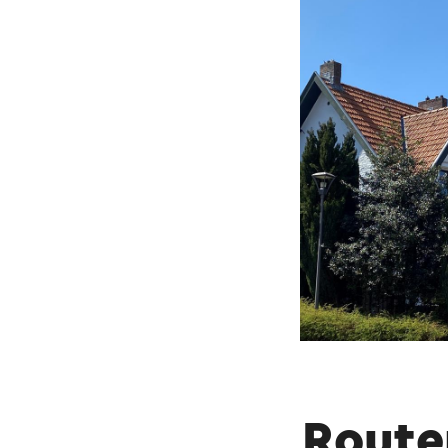
Alle Häuser sind w
zementiert und mi
entsteht. Eine wei
mit Willeke van A
Dieser Text wurde mit
Route