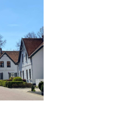
 Sockelleisten sind
er Kontrast
a „Antonia“ (1995)
bersetzt.