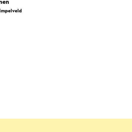
nen
impelveld