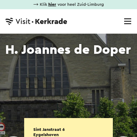
⟶ Klik
hier
voor heel Zuid-Limburg
H. Joannes de Doper
Sint Janstraat 6
Eygelshoven