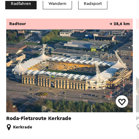
Radfahren
Wandern
Radsport
Radtour
→ 28,6 km
Roda-Fietsroute Kerkrade
P
Kerkrade