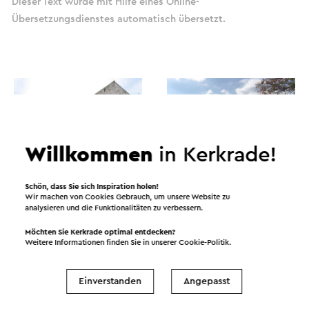
Dieser Text wurde mit Hilfe eines Online-
Übersetzungsdienstes automatisch übersetzt.
Willkommen
in Kerkrade!
Schön, dass Sie sich Inspiration holen!
Wir machen von Cookies Gebrauch, um unsere Website zu
analysieren und die Funktionalitäten zu verbessern.
Möchten Sie Kerkrade optimal entdecken?
Weitere Informationen finden Sie in unserer
Cookie-Politik
.
Routen in der Region
Einverstanden
Angepasst